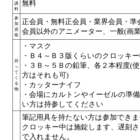
無料
講
料
参
正会員・無料正会員・業界会員・準
加
資
会員以外のアニメーター、一般(画業
格
・マスク
・Ｂ４～Ｂ３版くらいのクロッキー
持
・３Ｂ～５Ｂの鉛筆、各２本程度(
っ
て
方はそれも可)
く
る
・カッターナイフ
物
・会場にカルトンやイーゼルの準
い方は持参してください
筆記用具を持たない方は参加できま
クロッキー中は施錠します、遅刻さ
で入れません。