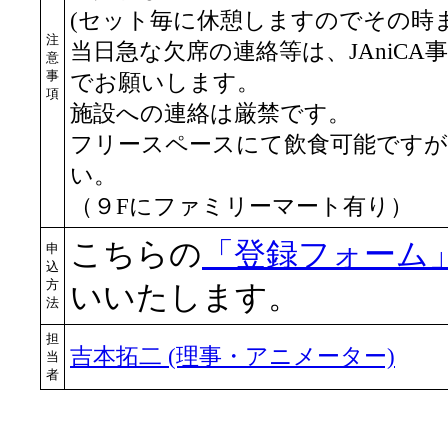
(セット毎に休憩しますのでその時
注
当日急な欠席の連絡等は、JAniCA事務局(pos
意
事
でお願いします。
項
施設への連絡は厳禁です。
フリースペースにて飲食可能です
い。
（９Fにファミリーマート有り）
こちらの
「登録フォーム
申
込
方
いいたします。
法
担
吉本拓二 (理事・アニメーター)
当
者