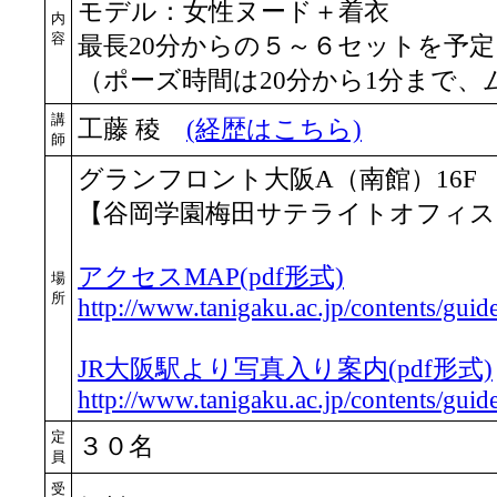
モデル：女性ヌード＋着衣
内
容
最長20分からの５～６セットを予定
（ポーズ時間は20分から1分まで
講
工藤 稜
(経歴はこちら)
師
グランフロント大阪A（南館）16F
【谷岡学園梅田サテライトオフィス「C
アクセスMAP(pdf形式)
場
所
http://www.tanigaku.ac.jp/contents/guide
JR大阪駅より写真入り案内(pdf形式)
http://www.tanigaku.ac.jp/contents/guid
定
３０名
員
受