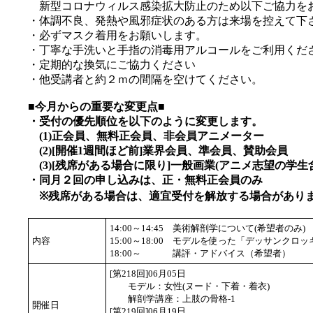
新型コロナウィルス感染拡大防止のため以下ご協力を
・体調不良、発熱や風邪症状のある方は来場を控えて下
・必ずマスク着用をお願いします。
・丁寧な手洗いと手指の消毒用アルコールをご利用くだ
・定期的な換気にご協力ください
・他受講者と約２ｍの間隔を空けてください。
■今月からの重要な変更点■
・受付の優先順位を以下のように変更します。
(1)正会員、無料正会員、非会員アニメーター
(2)[開催1週間ほど前]業界会員、準会員、賛助会員
(3)[残席がある場合に限り]一般画業(アニメ志望の学生
・同月２回の申し込みは、正・無料正会員のみ
※残席がある場合は、適宜受付を解放する場合があり
14:00～14:45
美術解剖学について(希望者のみ)
内容
15:00～18:00
モデルを使った「デッサンクロッ
18:00～
講評・アドバイス（希望者）
[第218回]06月05日
モデル：女性(ヌード・下着・着衣)
解剖学講座：上肢の骨格-1
開催日
[第219回]06月19日