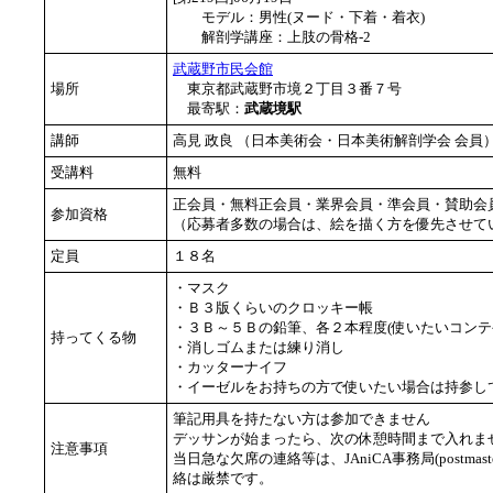
モデル：男性(ヌード・下着・着衣)
解剖学講座：上肢の骨格-2
武蔵野市民会館
場所
東京都武蔵野市境２丁目３番７号
最寄駅：
武蔵境駅
講師
高見 政良 （日本美術会・日本美術解剖学会 会
受講料
無料
正会員・無料正会員・業界会員・準会員・賛助会
参加資格
（応募者多数の場合は、絵を描く方を優先させて
定員
１８名
・マスク
・Ｂ３版くらいのクロッキー帳
・３Ｂ～５Ｂの鉛筆、各２本程度(使いたいコンテ
持ってくる物
・消しゴムまたは練り消し
・カッターナイフ
・イーゼルをお持ちの方で使いたい場合は持参し
筆記用具を持たない方は参加できません
デッサンが始まったら、次の休憩時間まで入れませ
注意事項
当日急な欠席の連絡等は、JAniCA事務局(postmast
絡は厳禁です。