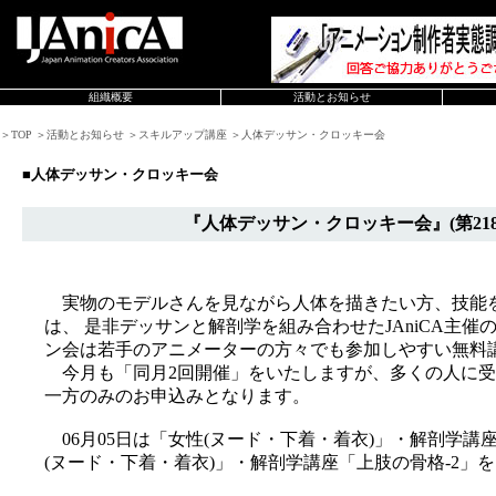
組織概要
活動とお知らせ
＞TOP ＞活動とお知らせ ＞スキルアップ講座 ＞人体デッサン・クロッキー会
■人体デッサン・クロッキー会
『人体デッサン・クロッキー会』(第218
実物のモデルさんを見ながら人体を描きたい方、技能
は、 是非デッサンと解剖学を組み合わせたJAniCA主
ン会は若手のアニメーターの方々でも参加しやすい無料
今月も「同月2回開催」をいたしますが、多くの人に受
一方のみのお申込みとなります。
06月05日は「女性(ヌード・下着・着衣)」・解剖学講座「
(ヌード・下着・着衣)」・解剖学講座「上肢の骨格-2」