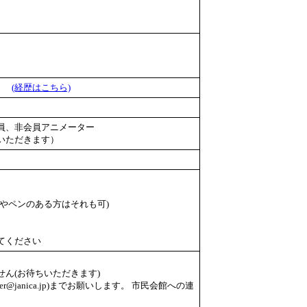
員）
(経歴はこちら)
員、非会員アニメーター
いただきます）
やペンのある方はそれも可)
てください
ん(お待ちいただきます)
er@janica.jp)までお願いします。 市民会館への連