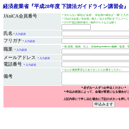
経済産業省『平成28年度 下請法ガイドライン講習会
JAniCA会員番号
＊分からない場合は"会員"、非会員の場合は"一般"と入
＊JAniCA会員／非会員／個人／法人を問わず アニメ
＊(11/07追記)制作進行／制作デスクなどは除く
氏名
＊入力必須
フリガナ
＊入力必須
＊例:原画、動画、仕上、
プロデューサー、制作
、監督、
職業
＊入力必須
メールアドレス
＊入力必須
電話番号
＊入力必須
＊なにか連絡事項などありましたらお書きください。
備考
＊必ずお一人ずつお申込ください＊
＊申込み状況によって、会場が変更になる場合が
上記内容にて申し込む場合に下記のボタンを押し