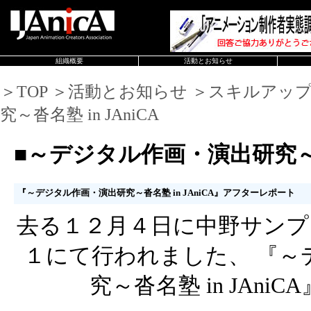
組織概要
活動とお知らせ
＞TOP ＞活動とお知らせ ＞スキルアッ
究～沓名塾 in JAniCA
■～デジタル作画・演出研究～沓名
『～デジタル作画・演出研究～沓名塾 in JAniCA』アフターレポート
去る１２月４日に中野サンプ
１にて行われました、 『～
究～沓名塾 in JAni