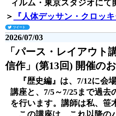
ィルム・東京スタジオにて
＞
『人体デッサン・クロッキ
ツイート
2026/07/03
「パース・レイアウト
信作」(第13回) 開催の
『歴史編』は、7/12に会
講座と、7/5～7/25まで
を行います。講師は私、笹
この講座は、これ以降の