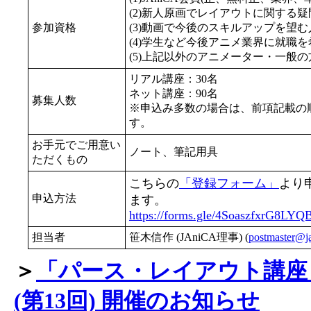
(2)新人原画でレイアウトに関する
参加資格
(3)動画で今後のスキルアップを望む
(4)学生など今後アニメ業界に就職
(5)上記以外のアニメーター・一般
リアル講座：30名
ネット講座：90名
募集人数
※申込み多数の場合は、前項記載の
す。
お手元でご用意い
ノート、筆記用具
ただくもの
こちらの
「登録フォーム」
より
申込方法
ます。
https://forms.gle/4SoaszfxrG8LY
担当者
笹木信作 (JAniCA理事) (
postmaster@ja
＞
「パース・レイアウト講座
(第13回) 開催のお知らせ