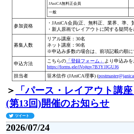
JAniCA無料正会員
一般
・JAniCA会員(正、無料正、業界、準、
参加資格
・新人原画でレイアウトに関する疑問を
リアル講座：30名
募集人数
ネット講座：90名
※申込み多数の場合は、前項記載の順に
こちらの
「登録フォーム」
より申込みを
申込方法
https://forms.gle/iVojtqv7B3YJJGUJ6
担当者
笹木信作 (JAniCA理事) (
postmaster@janica
＞
「パース・レイアウト講座
(第13回)開催のお知らせ
ツイート
2026/07/24