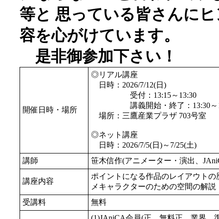
等と 思っている皆さんに
容を心がけています。
是非御参加下さい！
◎リアル講座
日時：2026/7/12(日)
受付：13:15～13:30
講義開始・終了：13:30～18:
開催日時・場所
場所：三鷹産業プラザ 703号室
◎ネット講座
日時：2026/7/5(日)～7/25(土)
講師
笹木信作(アニメーター・演出、JAni
ポイントになる作品のレイアウトの
講座内容
メキャラクターのための空間の解説
受講料
無料
(1)JAniCA会員(正、無料正、業界