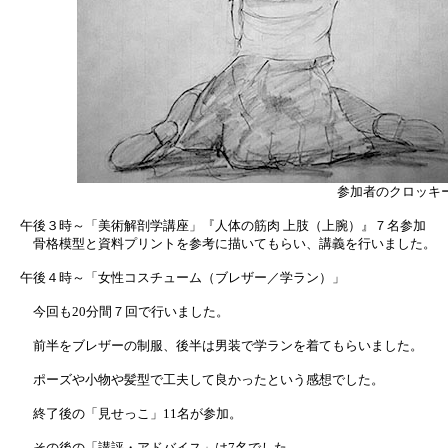
参加者のクロッキ
午後３時～「美術解剖学講座」『人体の筋肉 上肢（上腕）』７名参加
骨格模型と資料プリントを参考に描いてもらい、講義を行いました。
午後４時～「女性コスチューム（ブレザー／学ラン）」
今回も20分間７回で行いました。
前半をブレザーの制服、後半は男装で学ランを着てもらいました。
ポーズや小物や髪型で工夫して良かったという感想でした。
終了後の「見せっこ」11名が参加。
その後の「講評・アドバイス」は7名でした。