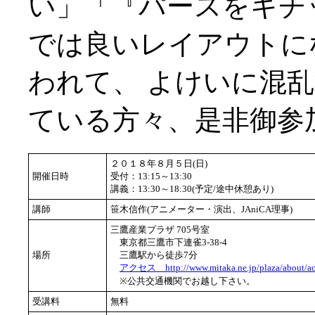
い」「『パースをキチ
では良いレイアウトに
われて、 よけいに混乱
ている方々、是非御参
２０１８年８月５日(日)
開催日時
受付：13:15～13:30
講義：13:30～18:30(予定/途中休憩あり)
講師
笹木信作(アニメーター・演出、JAniCA理事)
三鷹産業プラザ 705号室
東京都三鷹市下連雀3-38-4
場所
三鷹駅から徒歩7分
アクセス http://www.mitaka.ne.jp/plaza/about/ac
※公共交通機関でお越し下さい。
受講料
無料