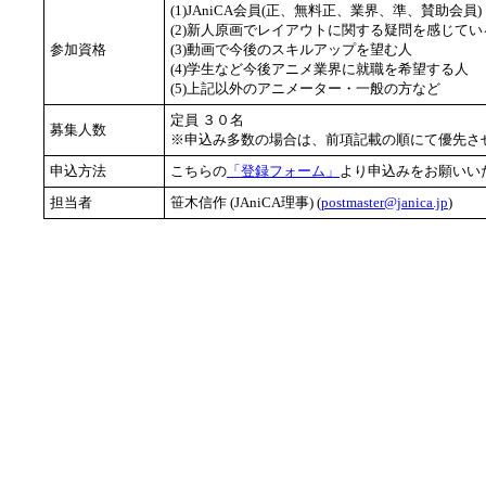
(1)JAniCA会員(正、無料正、業界、準、賛助会員)
(2)新人原画でレイアウトに関する疑問を感じてい
参加資格
(3)動画で今後のスキルアップを望む人
(4)学生など今後アニメ業界に就職を希望する人
(5)上記以外のアニメーター・一般の方など
定員 ３０名
募集人数
※申込み多数の場合は、前項記載の順にて優先さ
申込方法
こちらの
「登録フォーム」
より申込みをお願いい
担当者
笹木信作 (JAniCA理事) (
postmaster@janica.jp
)