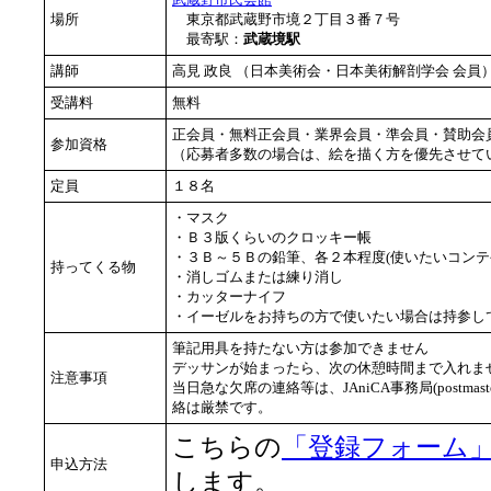
場所
東京都武蔵野市境２丁目３番７号
最寄駅：
武蔵境駅
講師
高見 政良 （日本美術会・日本美術解剖学会 会
受講料
無料
正会員・無料正会員・業界会員・準会員・賛助会
参加資格
（応募者多数の場合は、絵を描く方を優先させて
定員
１８名
・マスク
・Ｂ３版くらいのクロッキー帳
・３Ｂ～５Ｂの鉛筆、各２本程度(使いたいコンテ
持ってくる物
・消しゴムまたは練り消し
・カッターナイフ
・イーゼルをお持ちの方で使いたい場合は持参し
筆記用具を持たない方は参加できません
デッサンが始まったら、次の休憩時間まで入れませ
注意事項
当日急な欠席の連絡等は、JAniCA事務局(postmast
絡は厳禁です。
こちらの
「登録フォーム
申込方法
します。