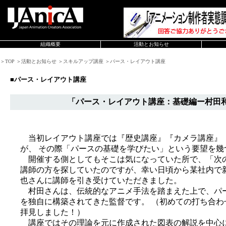
組織概要
活動とお知らせ
＞TOP ＞活動とお知らせ ＞スキルアップ講座 ＞パース・レイアウト講座
■パース・レイアウト講座
「パース・レイアウト講座：基礎編ー村田和
当初レイアウト講座では『歴史講座』『カメラ講座』
が、 その際「パースの基礎を学びたい」という要望を幾
開催する側としてもそこは気になっていた所で、「次
講師の方を探していたのですが、幸い日頃から某社内で
也さんに講師を引き受けていただきました。
村田さんは、伝統的なアニメ手法を踏まえた上で、パー
を独自に構築されてきた監督です。 （初めての打ち合
拝見しました！）
講座ではその理論を元に作成された図表の解説を中心に