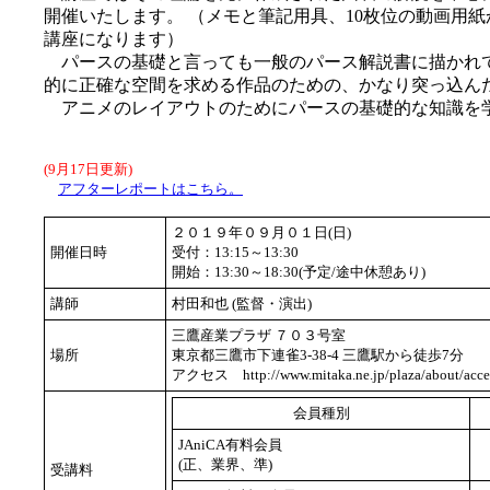
開催いたします。 （メモと筆記用具、10枚位の動画用
講座になります）
パースの基礎と言っても一般のパース解説書に描かれ
的に正確な空間を求める作品のための、かなり突っ込ん
アニメのレイアウトのためにパースの基礎的な知識を
(9月17日更新)
アフターレポートはこちら。
２０１９年０９月０１日(日)
開催日時
受付：13:15～13:30
開始：13:30～18:30(予定/途中休憩あり)
講師
村田和也 (監督・演出)
三鷹産業プラザ ７０３号室
場所
東京都三鷹市下連雀3-38-4 三鷹駅から徒歩7分
アクセス http://www.mitaka.ne.jp/plaza/about/acce
会員種別
JAniCA有料会員
(正、業界、準)
受講料