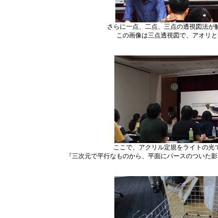
さらに一点、二点、三点の透視図法が
この画像は三点透視図で、アオリと
ここで、アクリル定規をライトの光
『三次元で平行なものから、平面にパースのついた影