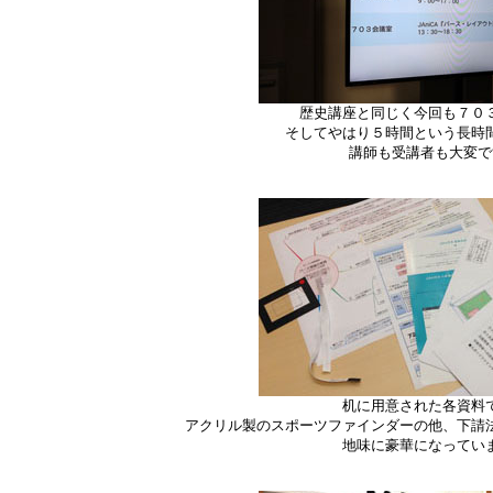
歴史講座と同じく今回も７０
そしてやはり５時間という長時
講師も受講者も大変で
机に用意された各資料
アクリル製のスポーツファインダーの他、下請
地味に豪華になってい