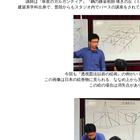
講師は『翠星のガルガンティア』『鋼の錬金術師 嘆きの丘（
建築系学科出身で、普段からもスタジオ内でパースの講座をされて
今回も『透視図法以前の絵画』の例がい
この画像は日本の絵巻物に見られる、ななめ上から
この絵の場合は消失点があ