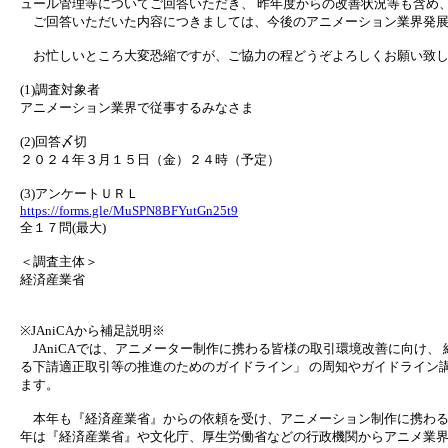
ュール管理等についてご回答いただき、 昨年度からの改善状況等も含め
ご回答いただいた内容につきましては、今後のアニメーション業界発展
お忙しいところ大変恐縮ですが、ご協力の程どうぞよろしくお願い致し
(1)調査対象者
アニメーション業界で従事するみなさま
(2)回答〆切
２０２４年３月１５日（金）２４時（予定）
(3)アンケートＵＲＬ
https://forms.gle/MuSPN8BFYutGn25t9
全１７問(最大)
＜調査主体＞
経済産業省
※JAniCAから補足説明※
JAniCAでは、アニメーター制作に携わる皆様の取引環境改善に向け、
る下請適正取引等の推進のためのガイドライン」 の周知やガイドライン
ます。
本年も『経済産業省』からの依頼を受け、アニメーション制作に携わる
年は『経済産業省』や文化庁、厚生労働省などの行政機関からアニメ業界