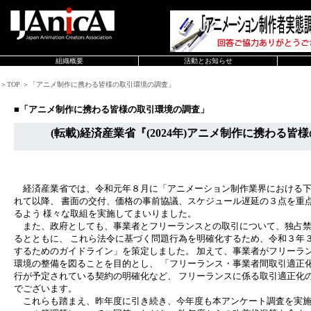
組織概要
活動とお知らせ
＞TOP ＞「アニメ制作に携わる皆様の取引環境の調査」
■「アニメ制作に携わる皆様の取引環境の調査」
(転載)経済産業省『(2024年)アニメ制作に携わる
経済産業省では、令和元年８月に「アニメーション制作業界における下
れて以降、 書面の交付、価格の事前協議、スケジュール遅延の３点を重
るよう 様々な取組を実施してまいりました。
また、政府としても、事業者とフリーランスとの取引について、独占禁
るとともに、 これら法令に基づく問題行為を明確化するため、令和３年
するためのガイドライン」を策定しました。 加えて、事業者がフリーラ
環境の整備を図ることを目的とし、 「フリーランス・事業者間取引適正
行が予定されている契約の明確化など、 フリーランスに係る取引適正化
でございます。
これらも踏まえ、昨年度に引き続き、今年度も本アンケート調査を実施