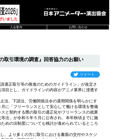
入会案内
お問い合わせ
皆様の取引環境の調査』回答協力のお願い
ツイート
請適正取引等の推進のためのガイドライン」が改定さ
点項目とし、ガイドラインの内容がアニメ業界に浸透す
止法、下請法、労働関係法令の適用関係を明らかにす
３月に「フリーランスとして安心して働ける環境を整備
ンスと契約する際の取引の適正化やフリーランスの就業
化等法」が令和５年５月に公布され、本年秋頃までに施
のための法制度についても検討が進められているところ
し、より多くの方に取引における書面の交付やスケジ