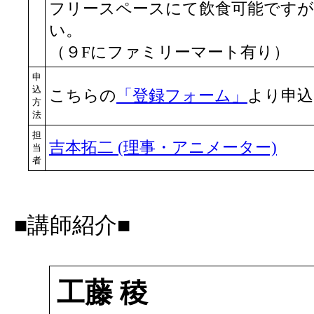
フリースペースにて飲食可能です
い。
（９Fにファミリーマート有り）
申
込
こちらの
「登録フォーム」
より申込
方
法
担
吉本拓二 (理事・アニメーター)
当
者
■講師紹介■
工藤 稜