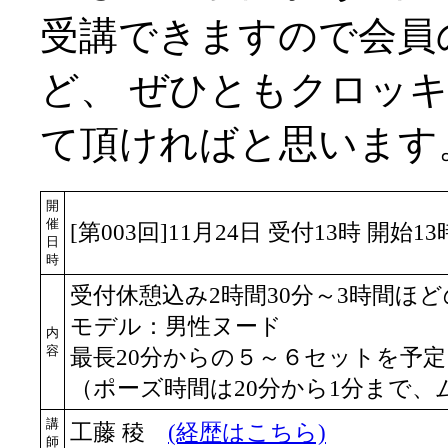
受講できますので会員
ど、 ぜひともクロッ
て頂ければと思います
開
催
[第003回]11月24日 受付13時 開始1
日
時
受付休憩込み2時間30分～3時間ほ
モデル：男性ヌード
内
容
最長20分からの５～６セットを予定
（ポーズ時間は20分から1分まで
講
工藤 稜
(経歴はこちら)
師