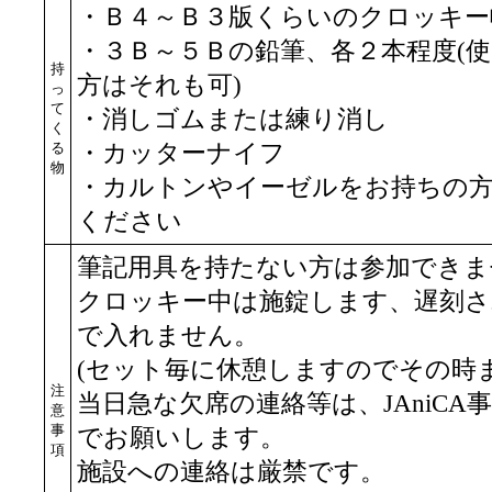
・Ｂ４～Ｂ３版くらいのクロッキー
・３Ｂ～５Ｂの鉛筆、各２本程度(
持
方はそれも可)
っ
て
・消しゴムまたは練り消し
く
る
・カッターナイフ
物
・カルトンやイーゼルをお持ちの
ください
筆記用具を持たない方は参加できま
クロッキー中は施錠します、遅刻さ
で入れません。
(セット毎に休憩しますのでその時
注
当日急な欠席の連絡等は、JAniCA事務局(pos
意
事
でお願いします。
項
施設への連絡は厳禁です。