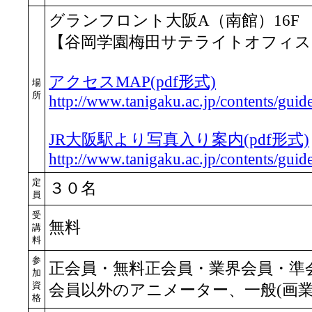
グランフロント大阪A（南館）16F
【谷岡学園梅田サテライトオフィス「C
アクセスMAP(pdf形式)
場
所
http://www.tanigaku.ac.jp/contents/guide
JR大阪駅より写真入り案内(pdf形式)
http://www.tanigaku.ac.jp/contents/guid
定
３０名
員
受
無料
講
料
参
正会員・無料正会員・業界会員・準
加
資
会員以外のアニメーター、一般(画業
格