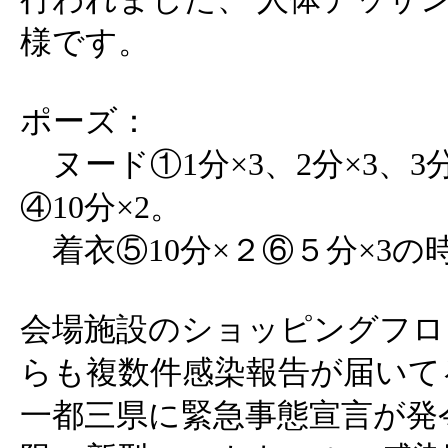
様です。
ポーズ：
ヌード①1分×3、2分×3、3分
④10分×2。
着衣⑤10分×２⑥５分×3の
会場施設のショッピングフロ
らも複数件感染報告が届いて
一都三県に緊急事態宣言が発