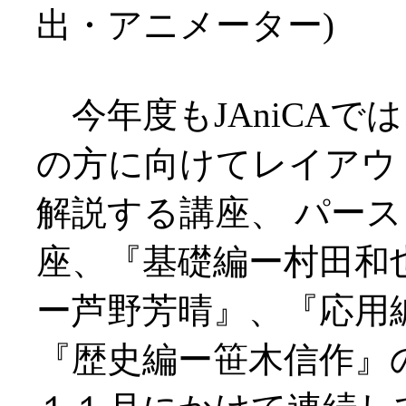
出・アニメーター)
今年度もJAniCAで
の方に向けてレイアウ
解説する講座、 パー
座、『基礎編ー村田和
ー芦野芳晴』、『応用
『歴史編ー笹木信作』