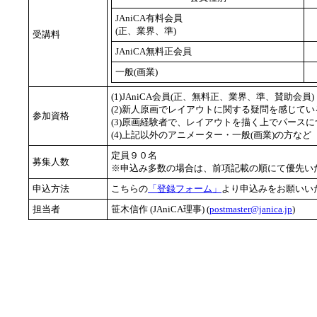
JAniCA有料会員
(正、業界、準)
受講料
JAniCA無料正会員
一般(画業)
(1)JAniCA会員(正、無料正、業界、準、賛助会員)
(2)新人原画でレイアウトに関する疑問を感じてい
参加資格
(3)原画経験者で、レイアウトを描く上でパース
(4)上記以外のアニメーター・一般(画業)の方など
定員９０名
募集人数
※申込み多数の場合は、前項記載の順にて優先い
申込方法
こちらの
「登録フォーム」
より申込みをお願いい
担当者
笹木信作 (JAniCA理事) (
postmaster@janica.jp
)