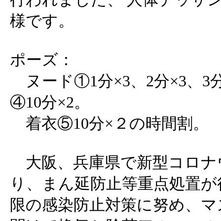
様です。
ポーズ：
ヌード①1分×3、2分×3、3分
④10分×2。
着衣⑤10分×２の時間割。
大阪、兵庫県で新型コロナ
り、まん延防止等重点処置が
限の感染防止対策に努め、マ