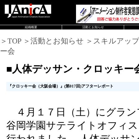
組織概要
活動とお知らせ
＞TOP ＞活動とお知らせ ＞スキルアッ
ー会
■人体デッサン・クロッキー
『クロッキー会（大阪会場）』(第017回)アフターレポート
４月１７日（土）にグランフ
谷岡学園サテライトオフィス「C
行われました、 人体デッサ