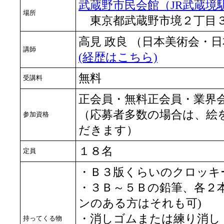
武蔵野市民会館（JR武蔵境
場所
東京都武蔵野市境２丁目
高見 政良 （日本美術会・
講師
(経歴はこちら)
無料
受講料
正会員・無料正会員・業界
（応募者多数の場合は、絵
参加資格
だきます）
１８名
定員
・Ｂ３版くらいのクロッキ
・３Ｂ～５Ｂの鉛筆、各２
ンのある方はそれも可)
・消しゴムまたは練り消し
持ってくる物