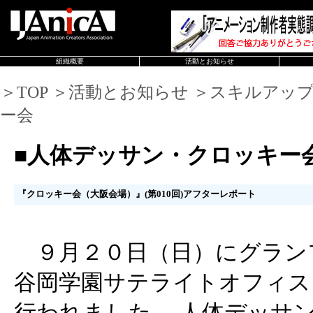
組織概要
活動とお知らせ
＞TOP ＞活動とお知らせ ＞スキルアッ
ー会
■人体デッサン・クロッキー
『クロッキー会（大阪会場）』(第010回)アフターレポート
９月２０日（日）にグランフ
谷岡学園サテライトオフィス「C
行われました、 人体デッサ