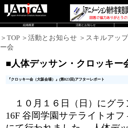
組織概要
活動とお知らせ
＞TOP ＞活動とお知らせ ＞スキルアッ
ー会
■人体デッサン・クロッキー
『クロッキー会（大阪会場）』(第023回)アフターレポート
１０月１６日（日）にグラン
16F 谷岡学園サテライトオフィス
にて行われました、 人体デ