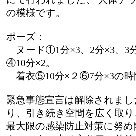
の模様です。
ポーズ：
ヌード①1分×3、2分×3、3分
④10分×2。
着衣⑤10分×２⑥7分×3の
緊急事態宣言は解除されまし
り、引き続き空間を広く取り
最大限の感染防止対策に努め