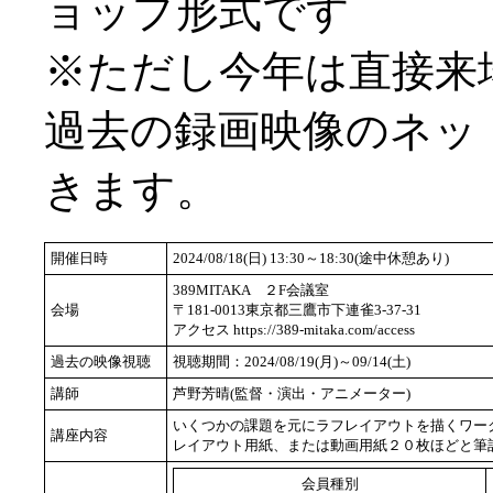
ョップ形式です
※ただし今年は直接来
過去の録画映像のネッ
きます。
開催日時
2024/08/18(日) 13:30～18:30(途中休憩あり)
389MITAKA ２F会議室
会場
〒181-0013東京都三鷹市下連雀3-37-31
アクセス https://389-mitaka.com/access
過去の映像視聴
視聴期間：2024/08/19(月)～09/14(土)
講師
芦野芳晴(監督・演出・アニメーター)
いくつかの課題を元にラフレイアウトを描くワー
講座内容
レイアウト用紙、または動画用紙２０枚ほどと筆
会員種別