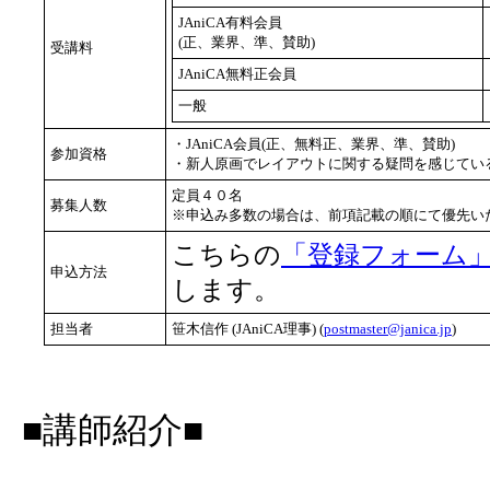
JAniCA有料会員
(正、業界、準、賛助)
受講料
JAniCA無料正会員
一般
・JAniCA会員(正、無料正、業界、準、賛助)
参加資格
・新人原画でレイアウトに関する疑問を感じてい
定員４０名
募集人数
※申込み多数の場合は、前項記載の順にて優先い
こちらの
「登録フォーム
申込方法
します。
担当者
笹木信作 (JAniCA理事) (
postmaster@janica.jp
)
■講師紹介■