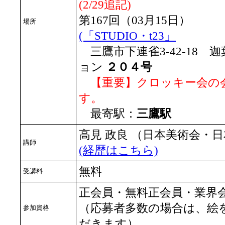
(2/29追記)
第167回（03月15日）
場所
(「STUDIO・t23」
三鷹市下連雀3-42-18
ョン
２０４号
【重要】クロッキー会の
す。
最寄駅：
三鷹駅
高見 政良 （日本美術会・
講師
(経歴はこちら)
無料
受講料
正会員・無料正会員・業界
（応募者多数の場合は、絵
参加資格
だきます）