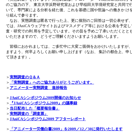
のご協力の下、 東京大学浜野研究室および早稲田大学境研究室と共同で行い
いて、専門家による分析を経た後、これを基礎に国や世論への働きか け
り組んで参ります。
なお、実態調査は匿名で行った上、更に個別のご回答は一切公表せず、
ては、JAniCA ウェブサイトおよびマスメディア等に おける公表を予
査・研究での利 用を予定しています。その旨を予めご了承いただくとと
いただきますので、どうぞご理解くださいますようお願いします。
皆様におかれましては、ご多忙中に大変ご面倒をおかけいたしますが、
ますよう、何卒よろしくお願い申し上げます（なお、 集計の都合上、申し訳
て頂きます）。
＞
実態調査のＱ＆Ａ
＞
「実態調査」へのご協力ありがとうございます。
＞
アニメーター実態調査 進捗報告
＞
JAniCAシンポジウム2009開催のお知らせ
＞
『JAniCAシンポジウム2009』の議事録
＞
当日配布した「概要報告書」
＞
実態調査の「調査票」
＞
JAniCAシンポジウム2009 アフターレポート
＞
「アニメーター労働白書2009」を2009／12／30に発行いたします