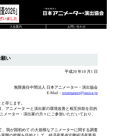
入会案内
お問い合わせ
お願い
平成20 年10 月1 日
無限責任中間法人 日本アニメーター・演出協会
E-Mail：
postmaster@janica.jp
とと存じます。
 月、アニメータ ーと演出家の環境改善と相互扶助を目的
00 名のアニメーター・演出家の方々にご参加いただ いており、
して、我が国初めて の大規模なアニメーターに関する調査
る実態の把握を目的として、経済産業省近畿経済産業局