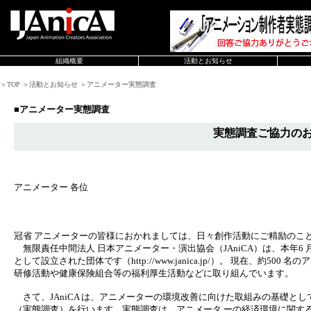
組織概要
活動とお知らせ
＞TOP ＞活動とお知らせ ＞アニメーター実態調査
■アニメーター実態調査
実態調査ご協力の
アニメーター 各位
冠省 アニメーターの皆様におかれましては、日々創作活動にご精励のこ
無限責任中間法人 日本アニメーター・演出協会（JAniCA）は、本年6
として設立された団体です（http://www.janica.jp/）。 現在、約5
研修活動や健康保険組合等の福利厚生活動などに取り組んでいます。
さて、JAniCA は、アニメーターの環境改善に向けた取組みの基礎と
（実態調査）を行います。実態調査は、アニメータ ーの経済環境に関す