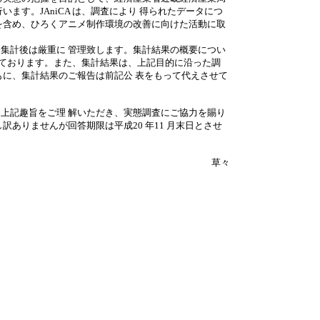
ます。JAniCA は、調査により 得られたデータにつ
を含め、ひろくアニメ制作環境の改善に向けた活動に取
集計後は厳重に 管理致します。集計結果の概要につい
定しております。また、集計結果は、上記目的に沿った調
もに、集計結果のご報告は前記公 表をもって代えさせて
上記趣旨をご理 解いただき、実態調査にご協力を賜り
ありませんが回答期限は平成20 年11 月末日とさせ
草々