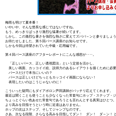
梅雨も明けて夏本番！
いやいや、そんな悠長な感じではないですね。
もう、めっきりぱっきり激烈な猛暑が続いてます。
しかし、この激烈な暑さを強烈な熱さに変えてズババ～ンと参りましょ
お待たせしました、第５回パース講座のお知らせです。
しかも今回は待望されていた中級・応用編です。
第４回パース講座のアフターレポートにこんな感想が‥‥。
「正しいパース、正しい透視図法」という定規を活かし、
美しい画面、カッコイイ絵、説得力のあるレイアウトを描くために必要
パースだけで本当にいいの？
パースは正しいけどちっともカッコイイ画面にならない！
表現したいのはこうじゃないのに！
こういった疑問にもダイアポロン芦田講師がバッチリ応えてくれます。
最近は聞くことも使うことも少なくなった常套句にホップ・ステップ・
ちょっとぐらい色あせた常套句であろうとも言わんとする真実はひとつ
より高みを目指そうという時に近道はありません。
ホップの次はステップ、そしてジャンプなのです。
さあ、次なる段階、さらなる高みを目指してダン！ ダン！ ダ～ン！ 