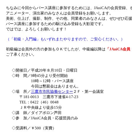
ちなみに今回からパース講座に参加するためには、JAniCAの会員登録
アニメーター、演出家のみなさんは会員登録をお願いします。
美術、仕上げ、撮影、制作、その他、同業者のみなさんは、ぜひぜひ応
パース講座に参加するための駆け込み登録も大歓迎です。
ではでは、よろしくお願いします！
（「初級・入門編」もいずれまたやりますので、ご安心ください。）
初級編は会員外の方の参加もＯＫでしたが、中級編以降は
「JAniCA
ご了承ください。
◇開催日／平成20年８月10日・日曜日
◇時 間／9時45分より受付開始
10時～12時・パース講座
今回は懇親会はありません。
◇場 所／
三鷹市市民協働センター
２Ｆ・第一会議室
〒181-0013 三鷹市下連雀4-17-23
TEL：0422（46）0048
ＪＲ中央線より徒歩15分
◇講 師／ダイアポロン芦田
◇参 加／JAniCA会員・応援団員のみ
◇受講料／￥500（実費）