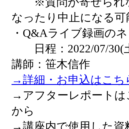
※質問が寄せられな
なったり中止になる可
・Q&Aライブ録画の
日程：2022/07/30(土)
講師：笹木信作
→詳細・お申込はこち
→アフターレポートは
から
→講座内で使用した資