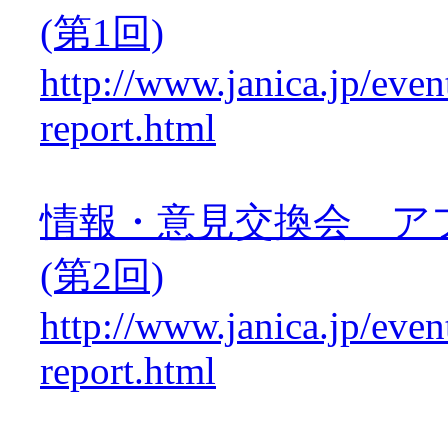
(第1回)
http://www.janica.jp/even
report.html
情報・意見交換会 ア
(第2回)
http://www.janica.jp/even
report.html