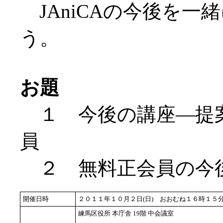
JAniCAの今後を一
う。
お題
１ 今後の講座―提
員
２ 無料正会員の今
開催日時
２０１１年１０月２日(日) おおむね１６時１５
練馬区役所 本庁舎 19階 中会議室