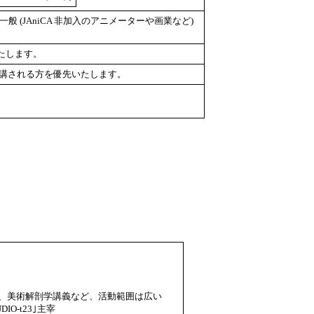
般 (JAniCA 非加入のアニメーターや画業など)
たします。
聴講される方を優先いたします。
、美術解剖学講義など、活動範囲は広い
O-t23｣主宰