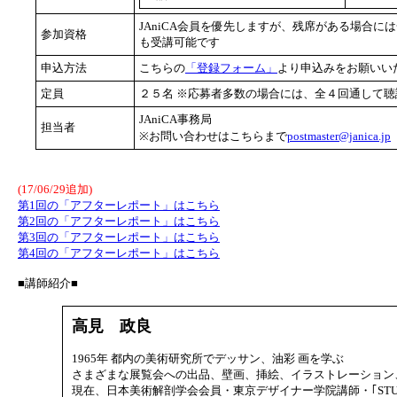
JAniCA会員を優先しますが、残席がある場合には一
参加資格
も受講可能です
申込方法
こちらの
「登録フォーム」
より申込みをお願いい
定員
２５名 ※応募者多数の場合には、全４回通して
JAniCA事務局
担当者
※お問い合わせはこちらまで
postmaster@janica.jp
(17/06/29追加)
第1回の「アフターレポート」はこちら
第2回の「アフターレポート」はこちら
第3回の「アフターレポート」はこちら
第4回の「アフターレポート」はこちら
■講師紹介■
高見 政良
1965年 都内の美術研究所でデッサン、油彩 画を学ぶ
さまざまな展覧会への出品、壁画、挿絵、イラストレーション
現在、日本美術解剖学会会員・東京デザイナー学院講師・｢STUDI