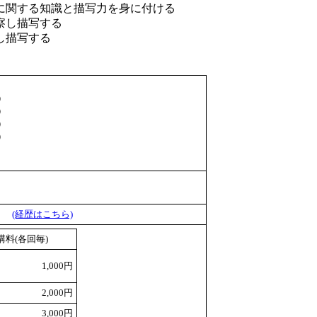
に関する知識と描写力を身に付ける
察し描写する
し描写する
）
）
）
）
員）
(経歴はこちら)
講料(各回毎)
1,000円
2,000円
3,000円