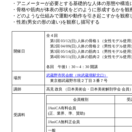
・アニメーターが必要とする基礎的な人体の形態や構造
・骨格や筋肉が体表の形状をどのように形成するかを観
・どのような仕組みで運動や動作を引き起こすかを観察
・性差(男女の形の違い)を観察し描写する
全４回
第1回 03/12(日) 人体の骨格１（女性モデル使用
第2回 04/09(日) 人体の骨格２（男性モデル使用
開催日
第3回 05/14(日) 人体の筋肉１（男性モデル使用
第4回 06/11(日) 人体の筋肉２（女性モデル使用
各回 午後1：30～4：30 開講
武蔵野市民会館（JR武蔵境駅北口）
場所
東京都武蔵野市境２丁目３番７号
講師
高見 政良 （日本美術会・日本美術解剖学会 会
会員種別
受
JAniCA有料会員
(正、業界、準、賛助)
受講料
JAniCA無料正会員
一般