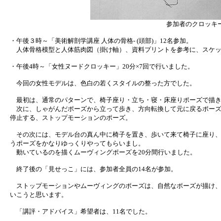
参加者のクロッキ
・午後３時～「美術解剖学講座 人体の骨格- (頭部)」12名参加。
人体骨格模型と人体筋肉図（掛け軸）、資料プリントを参考に、スケッ
・午後4時～「女性ヌードクロッキー」20分×7回で行いました。
今回の女性モデルは、色白の若くスタイルの整った方でした。
最初は、通常のパターンで、椅子座り・立ち・寝・床座りポーズで描き
次に、しゃがんだポーズから立って歩き、方向転換して元に戻るポーズ
停止する、ストップモーションのポーズ。
その次には、モデル台の真ん中に椅子を置き、歩いて来て椅子に座り、
うポーズをかなりゆっくりやってもらいまし。
動いているのを描くムーヴィングポーズを20分間行いました。
終了後の「見せっこ」には、参加者全員の14名が参加。
ストップモーションやムーヴィングのポーズは、自然なポーズが描け、
いこうと思います。
「講評・アドバイス」希望者は、11名でした。