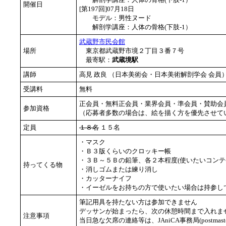
開催日
[第197回]07月18日
モデル：男性ヌード
解剖学講座：人体の骨格(下肢-1）
武蔵野市民会館
場所
東京都武蔵野市境２丁目３番７号
最寄駅：
武蔵境駅
講師
高見 政良 （日本美術会・日本美術解剖学会 会
受講料
無料
正会員・無料正会員・業界会員・準会員・賛助会
参加資格
（応募者多数の場合は、絵を描く方を優先させて
定員
１８名
１５名
・マスク
・Ｂ３版くらいのクロッキー帳
・３Ｂ～５Ｂの鉛筆、各２本程度(使いたいコンテ
持ってくる物
・消しゴムまたは練り消し
・カッターナイフ
・イーゼルをお持ちの方で使いたい場合は持参し
筆記用具を持たない方は参加できません
デッサンが始まったら、次の休憩時間まで入れませ
注意事項
当日急な欠席の連絡等は、JAniCA事務局(postmast