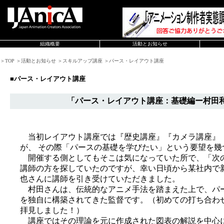
組織概要
活動とお知らせ
＞TOP ＞活動とお知らせ ＞スキルアップ講座 ＞パース・レイアウト講座
■パース・レイアウト講座
「パース・レイアウト講座：基礎編ー村田和
当初レイアウト講座では『歴史講座』『カメラ講座』
が、 その際「パースの基礎を学びたい」という要望を幾
開催する側としてもそこは気になっていた所で、「次
講師の方を探していたのですが、幸い日頃から某社内で
也さんに講師を引き受けていただきました。
村田さんは、伝統的なアニメ手法を踏まえた上で、パ
を独自に構築されてきた監督です。（初めての打ち合わ
拝見しました！）
講座ではその理論を元に作成された図表の解説を中心