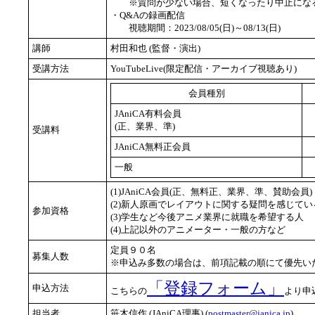
※質問が少ない場合、短くなったり中止にな
・Q&Aの録画配信
視聴期間：2023/08/05(日)～08/13(日)
講師
村田和也 (監督・演出)
受講方法
YouTubeLive(限定配信・アーカイブ視聴あり)
会員種別
JAniCA有料会員
(正、業界、準)
受講料
JAniCA無料正会員
一般
(1)JAniCA会員(正、無料正、業界、準、賛助会員)
(2)新人原画でレイアウトに関する疑問を感じてい
参加資格
(3)学生など今後アニメ業界に就職を希望する人
(4)上記以外のアニメーター・一般の方など
定員９０名
募集人数
※申込み多数の場合は、前項記載の順にて優先い
「登録フォーム」
申込方法
こちらの
より申
担当者
笹木信作 (JAniCA理事) (
postmaster@janica.jp
)