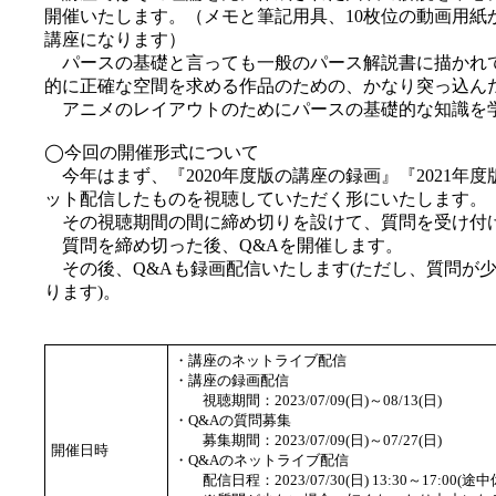
開催いたします。（メモと筆記用具、10枚位の動画用紙
講座になります）
パースの基礎と言っても一般のパース解説書に描かれ
的に正確な空間を求める作品のための、かなり突っ込ん
アニメのレイアウトのためにパースの基礎的な知識を
◯今回の開催形式について
今年はまず、『2020年度版の講座の録画』『2021年
ット配信したものを視聴していただく形にいたします。
その視聴期間の間に締め切りを設けて、質問を受け付
質問を締め切った後、Q&Aを開催します。
その後、Q&Aも録画配信いたします(ただし、質問が
ります)。
・講座のネットライブ配信
・講座の録画配信
視聴期間：2023/07/09(日)～08/13(日)
・Q&Aの質問募集
募集期間：2023/07/09(日)～07/27(日)
開催日時
・Q&Aのネットライブ配信
配信日程：2023/07/30(日) 13:30～17:00(途