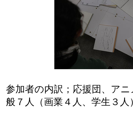
参加者の内訳；応援団、アニ
般７人（画業４人、学生３人