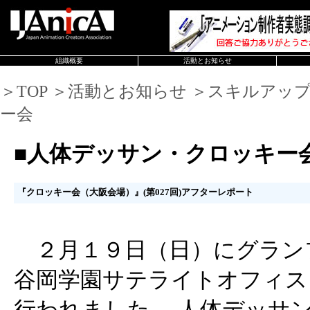
組織概要
活動とお知らせ
＞TOP ＞活動とお知らせ ＞スキルアッ
ー会
■人体デッサン・クロッキー
『クロッキー会（大阪会場）』(第027回)アフターレポート
２月１９日（日）にグランフ
谷岡学園サテライトオフィス「C
行われました、 人体デッサ