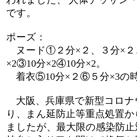
です。
ポーズ：
ヌード①２分×２、３分×２
×2③10分×2④10分×2。
着衣⑤10分×２⑥５分×3の
大阪、兵庫県で新型コロナ
り、まん延防止等重点処置か
ましたが、最大限の感染防止