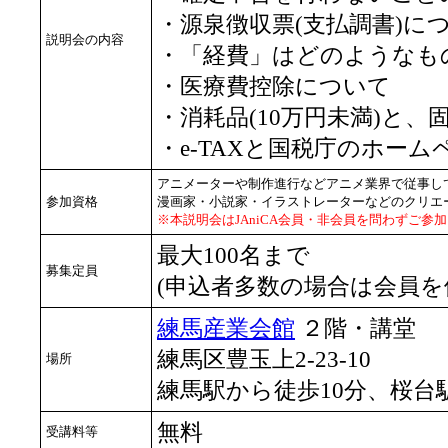
・源泉徴収票(支払調書)に
説明会の内容
・「経費」はどのようなも
・医療費控除について
・消耗品(10万円未満)と、
・e-TAXと国税庁のホー
アニメーターや制作進行などアニメ業界で従事し
参加資格
漫画家・小説家・イラストレーターなどのクリエ
※本説明会はJAniCA会員・非会員を問わずご参
最大100名まで
募集定員
(申込者多数の場合は会員を
練馬産業会館
２階・講堂
練馬区豊玉上2-23-10
場所
練馬駅から徒歩10分、桜台
無料
受講料等