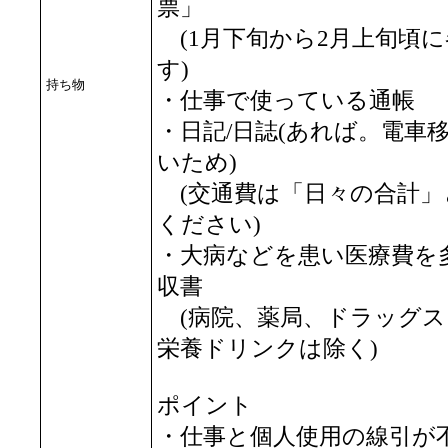
票」
(1月下旬から2月上旬頃
す)
持ち物
・仕事で使っている通帳
・日記/日誌(あれば。電車
いため)
(交通費は「日々の合計」
ください)
・大病などを患い医療費を
収書
(病院、薬局、ドラッグス
栄養ドリンクは除く)
ポイント
・仕事と個人使用の線引が