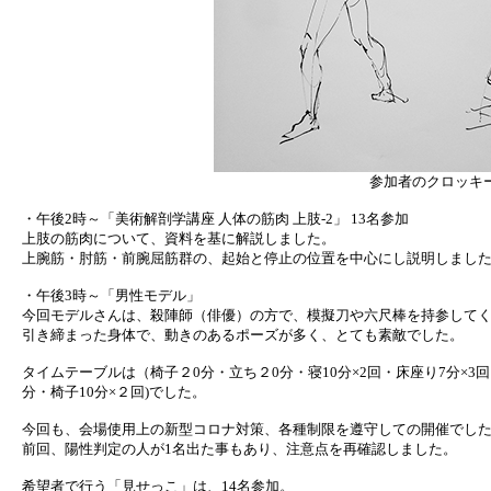
参加者のクロッキ
・午後2時～「美術解剖学講座 人体の筋肉 上肢-2」 13名参加
上肢の筋肉について、資料を基に解説しました。
上腕筋・肘筋・前腕屈筋群の、起始と停止の位置を中心にし説明しまし
・午後3時～「男性モデル」
今回モデルさんは、殺陣師（俳優）の方で、模擬刀や六尺棒を持参して
引き締まった身体で、動きのあるポーズが多く、とても素敵でした。
タイムテーブルは（椅子２0分・立ち２0分・寝10分×2回・床座り7分×3回・いろ
分・椅子10分×２回)でした。
今回も、会場使用上の新型コロナ対策、各種制限を遵守しての開催でし
前回、陽性判定の人が1名出た事もあり、注意点を再確認しました。
希望者で行う「見せっこ」は、14名参加。