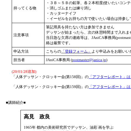
・３Ｂ～５Ｂの鉛筆、各２本程度(使いたいコンテ
持ってくる物
・消しゴムまたは練り消し
・カッターナイフ
・イーゼルをお持ちの方で使いたい場合は持参し
筆記用具を持たない方は参加できません
デッサンが始まったら、次の休憩時間まで入れませ
注意事項
当日急な欠席の連絡等は、JAniCA事務局(postmast
絡は厳禁です。
申込方法
こちらの
「登録フォーム」
より申込みをお願いい
担当者
JAniCA事務局 (
postmaster@janica.jp
)
(20/01/28追加)
「人体デッサン・クロッキー会(第158回)」の
「アフターレポート」は
「人体デッサン・クロッキー会(第159回)」の
「アフターレポート」は
■講師紹介■
高見 政良
1965年 都内の美術研究所でデッサン、油彩 画を学ぶ