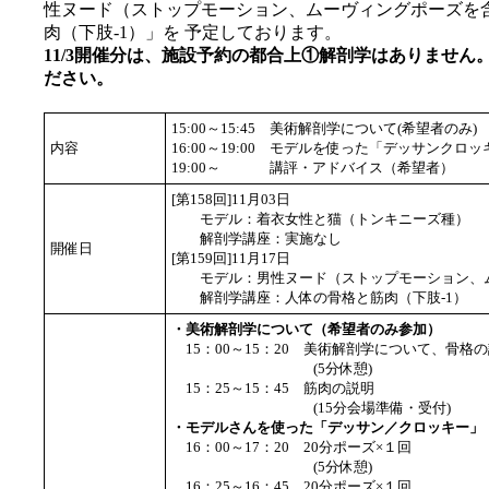
性ヌード（ストップモーション、ムーヴィングポーズを
肉（下肢-1）」を 予定しております。
11/3開催分は、施設予約の都合上①解剖学はありませ
ださい。
15:00～15:45
美術解剖学について(希望者のみ)
内容
16:00～19:00
モデルを使った「デッサンクロッ
19:00～
講評・アドバイス（希望者）
[第158回]11月03日
モデル：着衣女性と猫（トンキニーズ種）
解剖学講座：実施なし
開催日
[第159回]11月17日
モデル：男性ヌード（ストップモーション、ム
解剖学講座：人体の骨格と筋肉（下肢-1）
・美術解剖学について（希望者のみ参加）
15：00～15：20 美術解剖学について、骨格
(5分休憩)
15：25～15：45 筋肉の説明
(15分会場準備・受付)
・モデルさんを使った「デッサン／クロッキー」
16：00～17：20 20分ポーズ×１回
(5分休憩)
16：25～16：45 20分ポーズ×１回