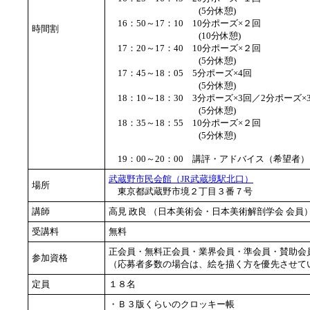
(5分休憩)
16：50～17：10 10分ポーズ×２回
時間割
(10分休憩)
17：20～17：40 10分ポーズ×２回
(5分休憩)
17：45～18：05 5分ポーズ×4回
(5分休憩)
18：10～18：30 3分ポーズ×3回／2分ポーズ
(5分休憩)
18：35～18：55 10分ポーズ×２回
(5分休憩)
19：00～20：00 講評・アドバイス（希望者）
武蔵野市民会館（JR武蔵境駅北口）
場所
東京都武蔵野市境２丁目３番７号
講師
高見 政良 （日本美術会・日本美術解剖学会 会
受講料
無料
正会員・無料正会員・業界会員・準会員・賛助会
参加資格
（応募者多数の場合は、絵を描く方を優先させて
定員
１８名
・Ｂ３版くらいのクロッキー帳