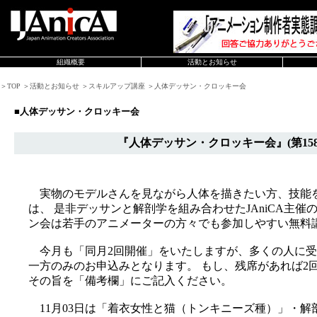
組織概要
活動とお知らせ
＞TOP ＞活動とお知らせ ＞スキルアップ講座 ＞人体デッサン・クロッキー会
■人体デッサン・クロッキー会
『人体デッサン・クロッキー会』(第158
実物のモデルさんを見ながら人体を描きたい方、技能
は、 是非デッサンと解剖学を組み合わせたJAniCA主
ン会は若手のアニメーターの方々でも参加しやすい無料
今月も「同月2回開催」をいたしますが、多くの人に受
一方のみのお申込みとなります。 もし、残席があれば2
その旨を「備考欄」にご記入ください。
11月03日は「着衣女性と猫（トンキニーズ種）」・解剖