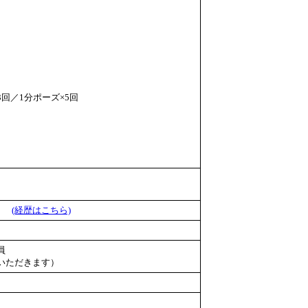
×3回／1分ポーズ×5回
員）
(経歴はこちら)
員
いただきます）