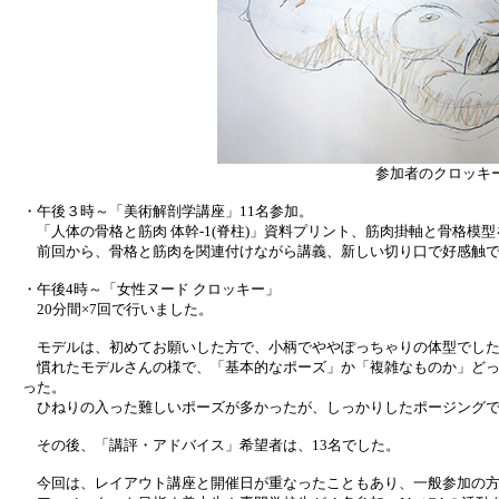
参加者のクロッキ
・午後３時～「美術解剖学講座」11名参加。
「人体の骨格と筋肉 体幹-1(脊柱)」資料プリント、筋肉掛軸と骨格模
前回から、骨格と筋肉を関連付けながら講義、新しい切り口で好感触で
・午後4時～「女性ヌード クロッキー」
20分間×7回で行いました。
モデルは、初めてお願いした方で、小柄でややぽっちゃりの体型でし
慣れたモデルさんの様で、「基本的なポーズ」か「複雑なものか」どっ
った。
ひねりの入った難しいポーズが多かったが、しっかりしたポージングで
その後、「講評・アドバイス」希望者は、13名でした。
今回は、レイアウト講座と開催日が重なったこともあり、一般参加の方