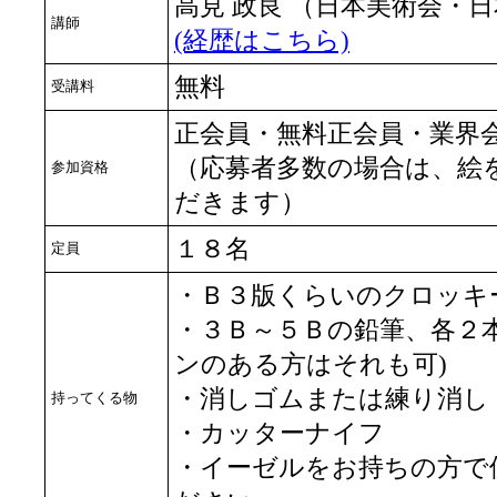
高見 政良 （日本美術会・
講師
(経歴はこちら)
無料
受講料
正会員・無料正会員・業界
（応募者多数の場合は、絵
参加資格
だきます）
１８名
定員
・Ｂ３版くらいのクロッキ
・３Ｂ～５Ｂの鉛筆、各２
ンのある方はそれも可)
・消しゴムまたは練り消し
持ってくる物
・カッターナイフ
・イーゼルをお持ちの方で