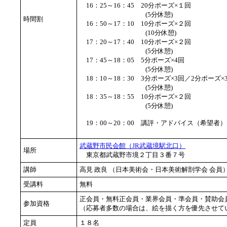
16：25～16：45 20分ポーズ×１回
(5分休憩)
時間割
16：50～17：10 10分ポーズ×２回
(10分休憩)
17：20～17：40 10分ポーズ×２回
(5分休憩)
17：45～18：05 5分ポーズ×4回
(5分休憩)
18：10～18：30 3分ポーズ×3回／2分ポーズ
(5分休憩)
18：35～18：55 10分ポーズ×２回
(5分休憩)
19：00～20：00 講評・アドバイス（希望者）
武蔵野市民会館（JR武蔵境駅北口）
場所
東京都武蔵野市境２丁目３番７号
講師
高見 政良 （日本美術会・日本美術解剖学会 会
受講料
無料
正会員・無料正会員・業界会員・準会員・賛助会
参加資格
（応募者多数の場合は、絵を描く方を優先させて
定員
１８名