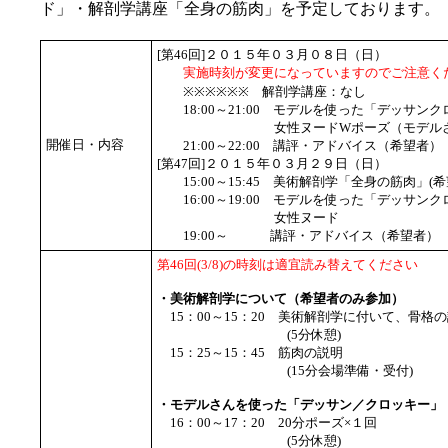
ド」・解剖学講座「全身の筋肉」を予定しております。
[第46回]２０１５年０３月０８日（日）
実施時刻が変更になっていますのでご注意く
※※※※※※ 解剖学講座：なし
18:00～21:00 モデルを使った「デッサン
女性ヌードWポーズ（モデルさ
開催日・内容
21:00～22:00 講評・アドバイス（希望者）
[第47回]２０１５年０３月２９日（日）
15:00～15:45 美術解剖学「全身の筋肉」(希
16:00～19:00 モデルを使った「デッサン
女性ヌード
19:00～ 講評・アドバイス（希望者）
第46回(3/8)の時刻は適宜読み替えてください
・美術解剖学について（希望者のみ参加）
15：00～15：20 美術解剖学に付いて、骨格
(5分休憩)
15：25～15：45 筋肉の説明
(15分会場準備・受付)
・モデルさんを使った「デッサン／クロッキー」
16：00～17：20 20分ポーズ×１回
(5分休憩)