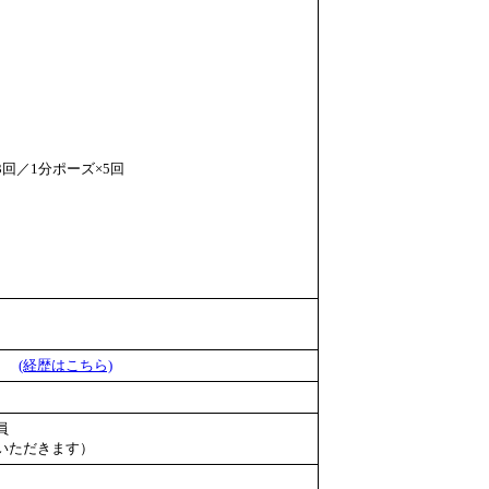
×3回／1分ポーズ×5回
員）
(経歴はこちら)
員
いただきます）