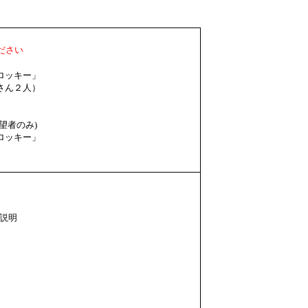
ださい
クロッキー」
ん２人）
望者のみ)
クロッキー」
の説明