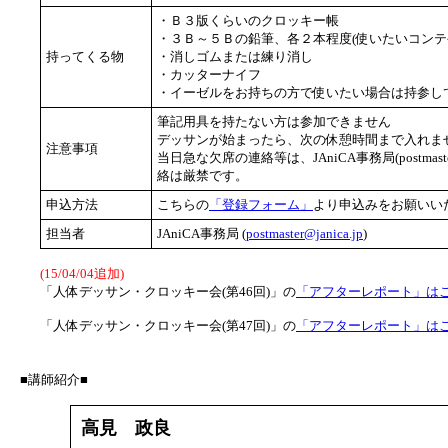
・Ｂ３版くらいのクロッキー帳
・３Ｂ～５Ｂの鉛筆、各２本程度(使いたいコンテ
持ってくる物
・消しゴムまたは練り消し
・カッターナイフ
・イーゼルをお持ちの方で使いたい場合は持参し
筆記用具を持たない方は参加できません
デッサンが始まったら、次の休憩時間まで入れませ
注意事項
当日急な欠席の連絡等は、JAniCA事務局(postmast
絡は厳禁です。
申込方法
こちらの
「登録フォーム」
より申込みをお願いい
担当者
JAniCA事務局 (
postmaster@janica.jp
)
(15/04/04追加)
「人体デッサン・クロッキー会(第46回)」の
「アフターレポート」は
「人体デッサン・クロッキー会(第47回)」の
「アフターレポート」は
■講師紹介■
高見 政良