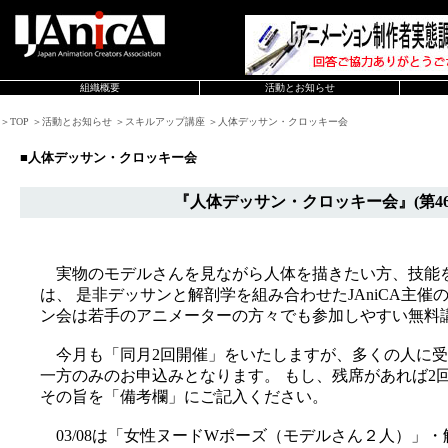
組織概要
活動とお知らせ
＞TOP ＞活動とお知らせ ＞スキルアップ講座 ＞人体デッサン・クロッキー会
■人体デッサン・クロッキー会
『人体デッサン・クロッキー会』(第46
実物のモデルさんを見ながら人体を描きたい方、技能
は、 是非デッサンと解剖学を組み合わせたJAniCA主
ン会は若手のアニメーターの方々でも参加しやすい無料
今月も「同月2回開催」をいたしますが、多くの人に受
一方のみのお申込みとなります。 もし、残席があれば2
その旨を「備考欄」にご記入ください。
03/08は「女性ヌードWポーズ（モデルさん２人）」・解