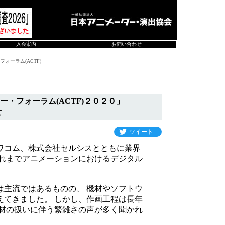
入会案内
お問い合わせ
ォーラム(ACTF)
・フォーラム(ACTF)２０２０」
せ
ツイート
ワコム、株式会社セルシスとともに業界
これまでアニメーションにおけるデジタル
主流ではあるものの、 機材やソフトウ
えてきました。 しかし、作画工程は長年
素材の扱いに伴う繁雑さの声が多く聞かれ