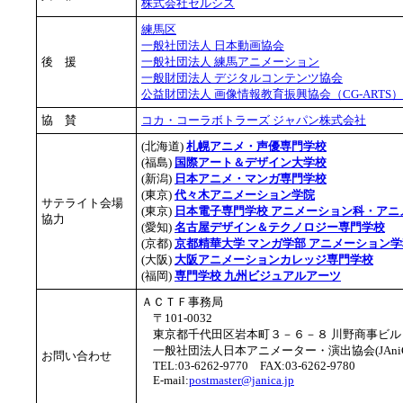
株式会社セルシス
練馬区
一般社団法人 日本動画協会
後 援
一般社団法人 練馬アニメーション
一般財団法人 デジタルコンテンツ協会
公益財団法人 画像情報教育振興協会（CG-ARTS）
協 賛
コカ・コーラボトラーズ ジャパン株式会社
(北海道)
札幌アニメ・声優専門学校
(福島)
国際アート＆デザイン大学校
(新潟)
日本アニメ・マンガ専門学校
(東京)
代々木アニメーション学院
サテライト会場
(東京)
日本電子専門学校 アニメーション科・アニ
協力
(愛知)
名古屋デザイン＆テクノロジー専門学校
(京都)
京都精華大学 マンガ学部 アニメーション学
(大阪)
大阪アニメーションカレッジ専門学校
(福岡)
専門学校 九州ビジュアルアーツ
ＡＣＴＦ事務局
〒101-0032
東京都千代田区岩本町３－６－８ 川野商事ビル
一般社団法人日本アニメーター・演出協会(JAniC
お問い合わせ
TEL:03-6262-9770 FAX:03-6262-9780
E-mail:
postmaster@janica.jp