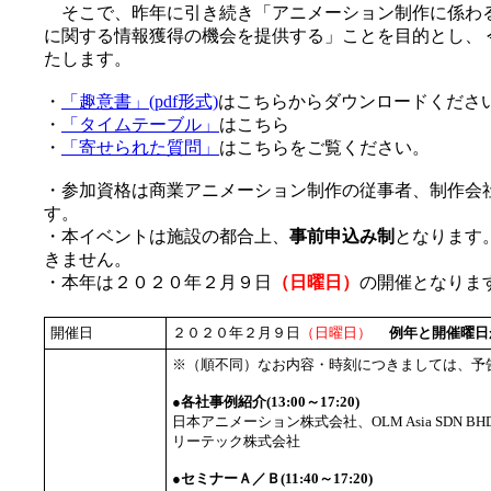
そこで、昨年に引き続き「アニメーション制作に係わ
に関する情報獲得の機会を提供する」ことを目的とし、
たします。
・
「趣意書」(pdf形式)
はこちらからダウンロードくださ
・
「タイムテーブル」
はこちら
・
「寄せられた質問」
はこちらをご覧ください。
・参加資格は商業アニメーション制作の従事者、制作会社
す。
・本イベントは施設の都合上、
事前申込み制
となります
きません。
・本年は２０２０年２月９日
（日曜日）
の開催となりま
開催日
２０２０年２月９日
（日曜日）
例年と開催曜日
※（順不同）なお内容・時刻につきましては、予
●各社事例紹介(13:00～17:20)
日本アニメーション株式会社、OLM Asia SDN
リーテック株式会社
●セミナーＡ／Ｂ(11:40～17:20)