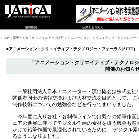
組織概要
活動とお知らせ
＞TOP ＞活動とお知らせ ＞スキルアップ講座 ＞アニメーション・クリエイティブ・テクノロジー・フ
■アニメーション・クリエイティブ・テクノロジー・フォーラム(ACTF)
「アニメーション・クリエイティブ・テクノロジー
開催のお知ら
一般社団法人日本アニメーター・演出協会は株式会社
関係者同士の情報交換および人材交流を目的として、 
制作技術についての勉強会などを行ってまいりました。
今年度に入り各社・各制作ラインでは既存の鉛筆作画は
ェアの進展に伴ってデジタル作画の素材を扱う機会も増
かけて鉛筆作画で最適化されているために、 デジタル
るようになりました。