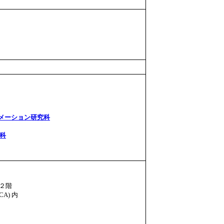
メーション研究科
科
２階
A) 内