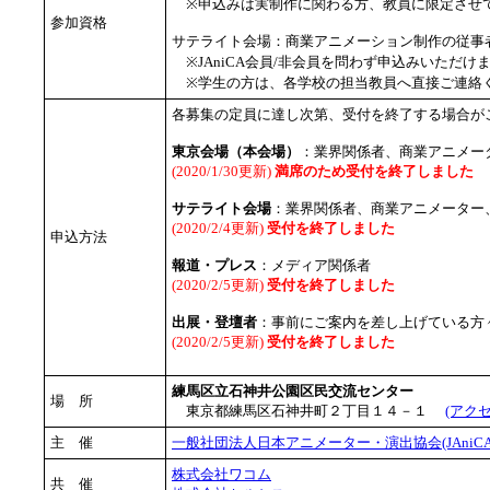
※申込みは実制作に関わる方、教員に限定させ
参加資格
サテライト会場：商業アニメーション制作の従事
※JAniCA会員/非会員を問わず申込みいただけ
※学生の方は、各学校の担当教員へ直接ご連絡
各募集の定員に達し次第、受付を終了する場合が
東京会場（本会場）
：業界関係者、商業アニメータ
(2020/1/30更新)
満席のため受付を終了しました
サテライト会場
：業界関係者、商業アニメーター、
(2020/2/4更新)
受付を終了しました
申込方法
報道・プレス
：メディア関係者
(2020/2/5更新)
受付を終了しました
出展・登壇者
：事前にご案内を差し上げている方
(2020/2/5更新)
受付を終了しました
練馬区立石神井公園区民交流センター
場 所
東京都練馬区石神井町２丁目１４－１
(アク
主 催
一般社団法人日本アニメーター・演出協会(JAniCA
株式会社ワコム
共 催