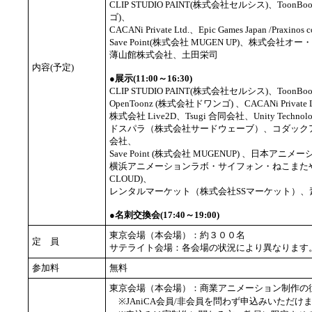
CLIP STUDIO PAINT(株式会社セルシス)、ToonBoom
ゴ)、
CACANi Private Ltd.、Epic Games Japan /Praxi
Save Point(株式会社 MUGEN UP)、株式会社
薄山館株式会社、土田栄司
内容(予定)
●展示(11:00～16:30)
CLIP STUDIO PAINT(株式会社セルシス)、ToonBoom An
OpenToonz (株式会社ドワンゴ) 、CACANi Private Ltd
株式会社 Live2D、Tsugi 合同会社、Unity Technol
ドスパラ（株式会社サードウェーブ）、コダック
会社、
Save Point (株式会社 MUGENUP) 、日
横浜アニメーションラボ・サイフォン・ねこまたや、株
CLOUD)、
レンタルマーケット（株式会社SSマーケット）
●名刺交換会(17:40～19:00)
東京会場（本会場）：約３００名
定 員
サテライト会場：各会場の状況により異なります
参加料
無料
東京会場（本会場）：商業アニメーション制作の従
※JAniCA会員/非会員を問わず申込みいただけ