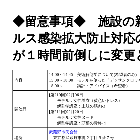
◆留意事項◆ 施設の
ルス感染拡大防止対応
が１時間前倒しに変更
14:00～14:45
美術解剖学について(希望者のみ)
内容
15:00～18:00
モデルを使った「デッサンクロッ
18:00～
講評・アドバイス（希望者）
[第210回]02月06日
モデル：女性着衣（黄色いドレス）
解剖学講座：上肢の筋肉-3
開催日
[第211回]02月20日
モデル：女性ヌード
解剖学講座：頭部の骨格-１
武蔵野市民会館
場所
東京都武蔵野市境２丁目３番７号