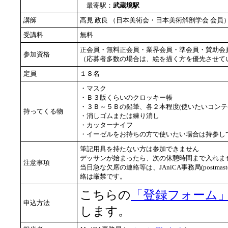
最寄駅：
武蔵境駅
講師
高見 政良 （日本美術会・日本美術解剖学会 会
受講料
無料
正会員・無料正会員・業界会員・準会員・賛助会
参加資格
（応募者多数の場合は、絵を描く方を優先させて
定員
１８名
・マスク
・Ｂ３版くらいのクロッキー帳
・３Ｂ～５Ｂの鉛筆、各２本程度(使いたいコンテ
持ってくる物
・消しゴムまたは練り消し
・カッターナイフ
・イーゼルをお持ちの方で使いたい場合は持参し
筆記用具を持たない方は参加できません
デッサンが始まったら、次の休憩時間まで入れませ
注意事項
当日急な欠席の連絡等は、JAniCA事務局(postmast
絡は厳禁です。
こちらの
「登録フォーム
申込方法
します。