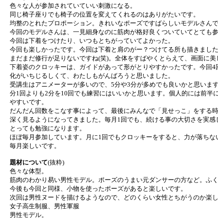
色々な人が参加されていていい刺激になる。
同じ椅子座りでも椅子の位置を変えてくれるのはありがたいです。
均整のとれたプロポーション。きれいなポーズですばらしいモデルさん
今回のモデルさんは、一見細身なのに筋肉が格好良くついていてとても
今回は下着をつけたり、いつもとちがっていてよかった。
今回も楽しかったです。今回は下着と肩のがー？つけてる所も描きまし
まだまだ修行が足りないですね(笑)。全体をすばやくとらえて、画面に
下着姿のクロッキーは、ガイドがあって形がとりやすかったです。今回4
化がいちじるしくて、わたしもがんばろうと思いました。
受講生はアニメーターが多いので、5分や3分が多めでも良いかと思います
分1回よりも2分を10回でも練習にはいいかと思います。個人的には前
やすいです。
だんだん回数をこなす事によって、最後にみんなで「見せっこ」をする時
深く見るようになってきました。毎月1回でも、続ける事の大切さを実感
とっても勉強になります。
ほぼ毎月参加しています。月に1回でもクロッキーをすると、力が落ちな
毎月楽しいです。
題材について
(抜粋)
色々な体型。
筋肉のわかり易い男性モデル。ポーズのうまい元ダンサーの方など。ふ
今後も今回と同様、小物を使ったポーズがあると楽しいです。
次回は男性ヌードを描けるようなので、どのくらい女性とちがうのか楽
女子高生制服、男性軍服
男性モデル。