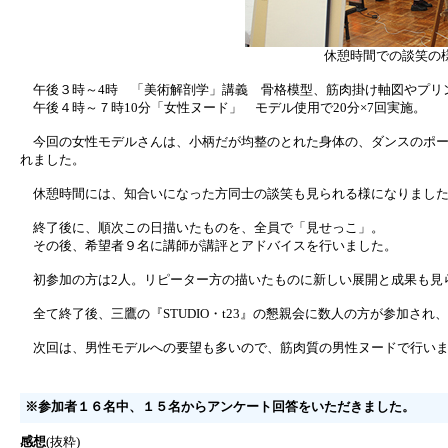
休憩時間での談笑の
午後３時～4時 「美術解剖学」講義 骨格模型、筋肉掛け軸図やプリ
午後４時～７時10分「女性ヌード」 モデル使用で20分×7回実施。
今回の女性モデルさんは、小柄だが均整のとれた身体の、ダンスのポー
れました。
休憩時間には、知合いになった方同士の談笑も見られる様になりまし
終了後に、順次この日描いたものを、全員で「見せっこ」。
その後、希望者９名に講師が講評とアドバイスを行いました。
初参加の方は2人。リピーター方の描いたものに新しい展開と成果も見
全て終了後、三鷹の『STUDIO・t23』の懇親会に数人の方が参加さ
次回は、男性モデルへの要望も多いので、筋肉質の男性ヌードで行い
※参加者１６名中、１５名からアンケート回答をいただきました。
感想
(抜粋)