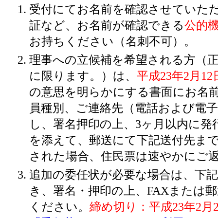
受付にてお名前を確認させていた
証など、お名前が確認できる
公的
お持ちください（名刺不可）。
理事への立候補を希望される方（
に限ります。）は、
平成23年2月1
の意思を明らかにする書面にお名
員種別、ご連絡先（電話および電
し、署名押印の上、3ヶ月以内に発
を添えて、郵送にて下記送付先ま
された場合、住民票は速やかにご
追加の委任状が必要な場合は、下
き、署名・押印の上、FAXまたは
ください。
締め切り：平成23年2月