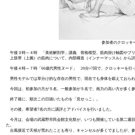
参加者のクロッキ
午後３時～４時 「美術解剖学」講義 骨格模型、筋肉掛け軸図やプリ
上肢帯（上腕）の筋肉について、内部構造（インナーマッスル）から詳
午後４時～７時「60歳代男性ヌード」 20分×7回で、クロッキーを行
男性モデルでは草分け的な存在の男性で、現在でも身体を鍛えておられ
今回は、初参加の方が５名、一般参加が５名で、画力の高い方が多く参
終了後に、順次この日描いたものを「見せっこ」。
その後、希望者7名の方に講評とアドバイスを行いました。
今月は、会場の武蔵野市民会館文化祭が、いつも開催している第二週目
た。
台風接近で天候が荒れたことも有り、キャンセルが多くでましたが、参