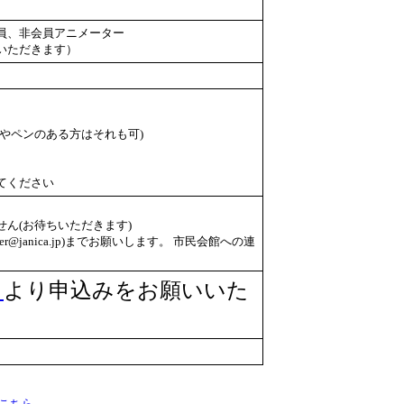
員、非会員アニメーター
いただきます）
やペンのある方はそれも可)
てください
ん(お待ちいただきます)
er@janica.jp)までお願いします。 市民会館への連
」
より申込みをお願いいた
こちら