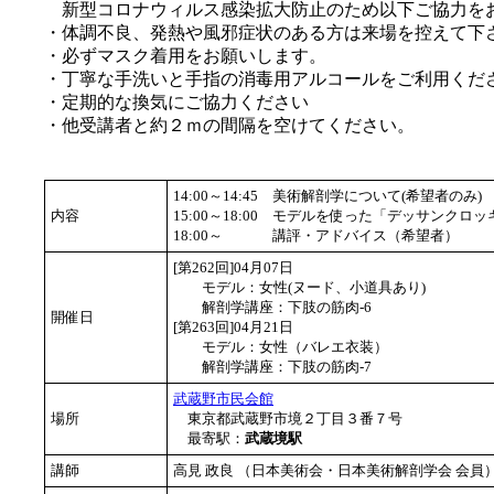
新型コロナウィルス感染拡大防止のため以下ご協力を
・体調不良、発熱や風邪症状のある方は来場を控えて下
・必ずマスク着用をお願いします。
・丁寧な手洗いと手指の消毒用アルコールをご利用くだ
・定期的な換気にご協力ください
・他受講者と約２ｍの間隔を空けてください。
14:00～14:45
美術解剖学について(希望者のみ)
内容
15:00～18:00
モデルを使った「デッサンクロッ
18:00～
講評・アドバイス（希望者）
[第262回]04月07日
モデル：女性(ヌード、小道具あり)
解剖学講座：下肢の筋肉-6
開催日
[第263回]04月21日
モデル：女性（バレエ衣装）
解剖学講座：下肢の筋肉-7
武蔵野市民会館
場所
東京都武蔵野市境２丁目３番７号
最寄駅：
武蔵境駅
講師
高見 政良 （日本美術会・日本美術解剖学会 会