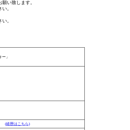
お願い致します。
さい。
さい。
キー」
員）
(経歴はこちら)