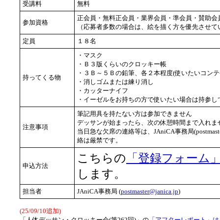
受講料
無料
正会員・無料正会員・業界会員・準会員・賛助会
参加資格
（応募者多数の場合は、絵を描く方を優先させて
定員
１８名
・マスク
・Ｂ３版くらいのクロッキー帳
・３Ｂ～５Ｂの鉛筆、各２本程度(使いたいコンテ
持ってくる物
・消しゴムまたは練り消し
・カッターナイフ
・イーゼルをお持ちの方で使いたい場合は持参し
筆記用具を持たない方は参加できません
デッサンが始まったら、次の休憩時間まで入れませ
注意事項
当日急な欠席の連絡等は、JAniCA事務局(postmast
絡は厳禁です。
こちらの
「登録フォーム
申込方法
します。
担当者
JAniCA事務局 (
postmaster@janica.jp
)
(25/09/10追加)
「人体デッサン・クロッキー会(第262回)」の
「アフターレポート」は