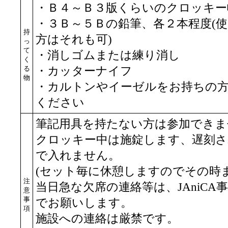
・Ｂ４～Ｂ３版くらいのクロッキー
・３Ｂ～５Ｂの鉛筆、各２本程度(
持
方はそれも可)
っ
て
・消しゴムまたは練り消し
く
る
・カッターナイフ
物
・カルトンやイーゼルをお持ちの
ください
筆記用具を持たない方は参加できま
クロッキー中は施錠します、遅刻さ
で入れません。
(セット毎に休憩しますのでその時
注
当日急な欠席の連絡等は、JAniCA事務局(pos
意
事
でお願いします。
項
施設への連絡は厳禁です。