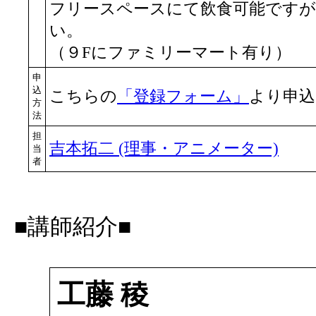
フリースペースにて飲食可能です
い。
（９Fにファミリーマート有り）
申
込
こちらの
「登録フォーム」
より申込
方
法
担
吉本拓二 (理事・アニメーター)
当
者
■講師紹介■
工藤 稜