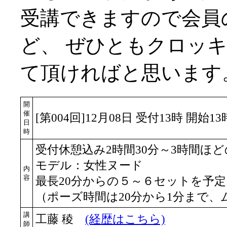
受講できますので会員
ど、 ぜひともクロッ
て頂ければと思います
開
催
[第004回]12月08日 受付13時 開始1
日
時
受付休憩込み2時間30分～3時間ほ
モデル：女性ヌード
内
容
最長20分からの５～６セットを予定
（ポーズ時間は20分から1分まで
講
工藤 稜
(経歴はこちら)
師