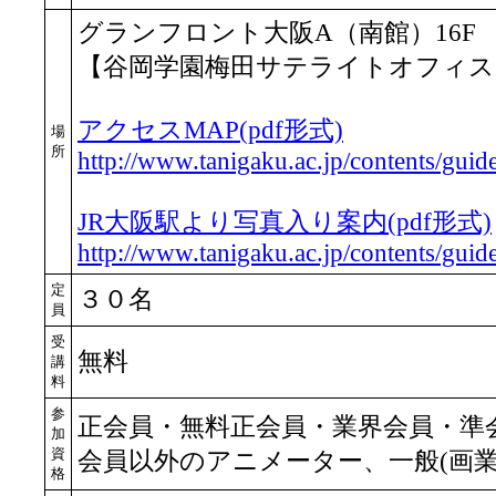
グランフロント大阪A（南館）16F
【谷岡学園梅田サテライトオフィス「C
アクセスMAP(pdf形式)
場
所
http://www.tanigaku.ac.jp/contents/guide
JR大阪駅より写真入り案内(pdf形式)
http://www.tanigaku.ac.jp/contents/guid
定
３０名
員
受
無料
講
料
参
正会員・無料正会員・業界会員・準
加
資
会員以外のアニメーター、一般(画業
格