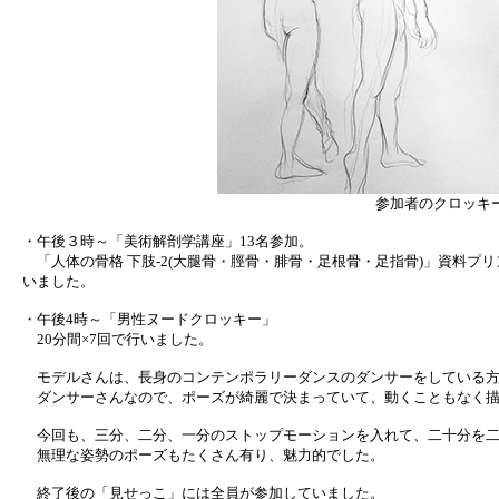
参加者のクロッキ
・午後３時～「美術解剖学講座」13名参加。
「人体の骨格 下肢-2(大腿骨・脛骨・腓骨・足根骨・足指骨)」資料プ
いました。
・午後4時～「男性ヌードクロッキー」
20分間×7回で行いました。
モデルさんは、長身のコンテンポラリーダンスのダンサーをしている方
ダンサーさんなので、ポーズが綺麗で決まっていて、動くこともなく描
今回も、三分、二分、一分のストップモーションを入れて、二十分を二
無理な姿勢のポーズもたくさん有り、魅力的でした。
終了後の「見せっこ」には全員が参加していました。