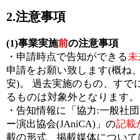
2.注意事項
(1)事業実施
前
の注意事項
・申請時点で告知ができる
未
申請をお願い致します(概ね
安)。 過去実施のもの、す
るものは対象外となります。
・告知情報に「協力:一般社
ー演出協会(JAniCA)」の
記載
載の形式、掲載媒体について