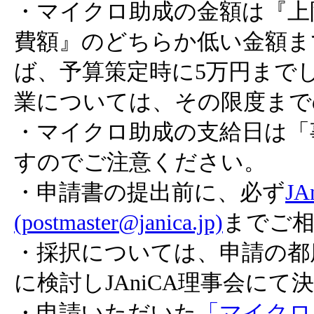
・マイクロ助成の金額は『上
費額』のどちらか低い金額ま
ば、予算策定時に5万円まで
業については、その限度まで
・マイクロ助成の支給日は「
すのでご注意ください。
・申請書の提出前に、必ず
J
(postmaster@janica.jp)
までご
・採択については、申請の都
に検討しJAniCA理事会にて
・申請いただいた
「マイクロ