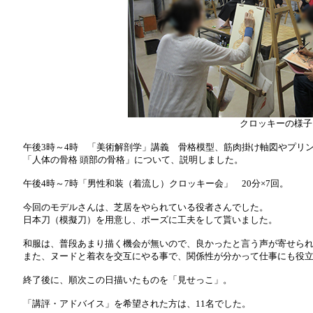
クロッキーの様子
午後3時～4時 「美術解剖学」講義 骨格模型、筋肉掛け軸図やプリン
「人体の骨格 頭部の骨格」について、説明しました。
午後4時～7時「男性和装（着流し）クロッキー会」 20分×7回。
今回のモデルさんは、芝居をやられている役者さんでした。
日本刀（模擬刀）を用意し、ポーズに工夫をして貰いました。
和服は、普段あまり描く機会が無いので、良かったと言う声が寄せられ
また、ヌードと着衣を交互にやる事で、関係性が分かって仕事にも役立
終了後に、順次この日描いたものを「見せっこ」。
「講評・アドバイス」を希望された方は、11名でした。