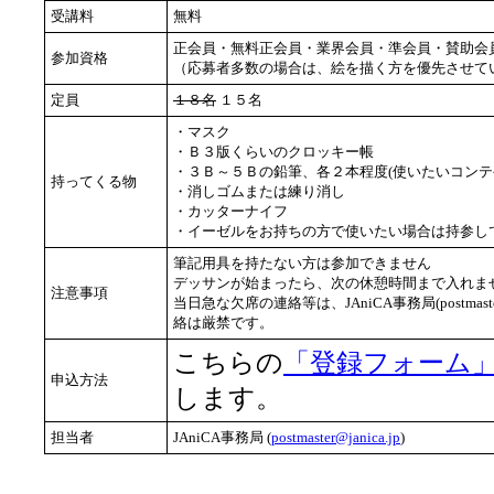
受講料
無料
正会員・無料正会員・業界会員・準会員・賛助会
参加資格
（応募者多数の場合は、絵を描く方を優先させて
定員
１８名
１５名
・マスク
・Ｂ３版くらいのクロッキー帳
・３Ｂ～５Ｂの鉛筆、各２本程度(使いたいコンテ
持ってくる物
・消しゴムまたは練り消し
・カッターナイフ
・イーゼルをお持ちの方で使いたい場合は持参し
筆記用具を持たない方は参加できません
デッサンが始まったら、次の休憩時間まで入れませ
注意事項
当日急な欠席の連絡等は、JAniCA事務局(postmast
絡は厳禁です。
こちらの
「登録フォーム
申込方法
します。
担当者
JAniCA事務局 (
postmaster@janica.jp
)