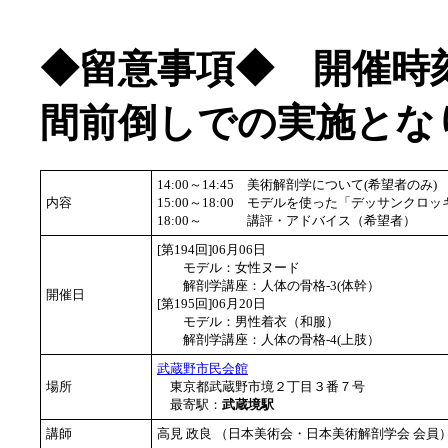
◆留意事項◆ 開催時
間前倒しでの実施とな
14:00～14:45
美術解剖学について(希望者のみ)
内容
15:00～18:00
モデルを使った「デッサンクロッ
18:00～
講評・アドバイス（希望者）
[第194回]06月06日
モデル：女性ヌード
解剖学講座：人体の骨格-3(体幹）
開催日
[第195回]06月20日
モデル：男性着衣（和服）
解剖学講座：人体の骨格-4(上肢）
武蔵野市民会館
場所
東京都武蔵野市境２丁目３番７号
最寄駅：
武蔵境駅
講師
高見 政良 （日本美術会・日本美術解剖学会 会