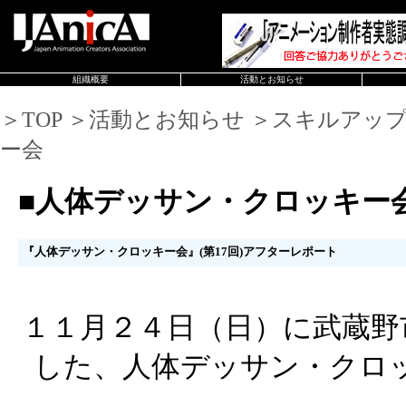
組織概要
活動とお知らせ
＞TOP ＞活動とお知らせ ＞スキルアッ
ー会
■人体デッサン・クロッキー
『人体デッサン・クロッキー会』(第17回)アフターレポート
１１月２４日（日）に武蔵野
した、人体デッサン・クロ