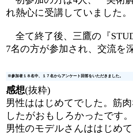
れ熱心に受講していました。
全て終了後、三鷹の『STUDI
7名の方が参加され、交流を
※参加者１８名中、１７名からアンケート回答をいただきました。
感想
(抜粋)
男性ははじめてでした。筋肉
したがおもしろかったです。
男性のモデルさんははじめて