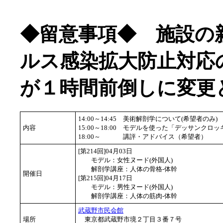
◆留意事項◆ 施設の
ルス感染拡大防止対応
が１時間前倒しに変更
14:00～14:45
美術解剖学について(希望者のみ)
内容
15:00～18:00
モデルを使った「デッサンクロッ
18:00～
講評・アドバイス（希望者）
[第214回]04月03日
モデル：女性ヌード(外国人)
解剖学講座：人体の骨格-体幹
開催日
[第215回]04月17日
モデル：男性ヌード(外国人)
解剖学講座：人体の筋肉-体幹
武蔵野市民会館
場所
東京都武蔵野市境２丁目３番７号