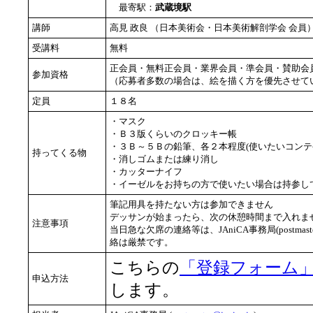
最寄駅：
武蔵境駅
講師
高見 政良 （日本美術会・日本美術解剖学会 会
受講料
無料
正会員・無料正会員・業界会員・準会員・賛助会
参加資格
（応募者多数の場合は、絵を描く方を優先させて
定員
１８名
・マスク
・Ｂ３版くらいのクロッキー帳
・３Ｂ～５Ｂの鉛筆、各２本程度(使いたいコンテ
持ってくる物
・消しゴムまたは練り消し
・カッターナイフ
・イーゼルをお持ちの方で使いたい場合は持参し
筆記用具を持たない方は参加できません
デッサンが始まったら、次の休憩時間まで入れませ
注意事項
当日急な欠席の連絡等は、JAniCA事務局(postmast
絡は厳禁です。
こちらの
「登録フォーム
申込方法
します。